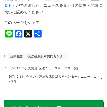
ＤＦ）
ができました。ニュースをまわりの団体・地域に
大いに広めてください
このページをシェア
Li
F
X
共
n
a
有
e
c
e
活動報告
憲法改悪反対共同センター
b
【07.12.13】愛労連 憲法ニュースＮＯ２０ 発行
o
【07.12.13】全国の「憲法改悪反対共同センター」ニュース１
o
５０号
k