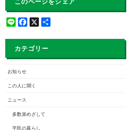
このページをシェア
Li
F
X
共
n
a
有
e
c
e
カテゴリー
b
o
お知らせ
o
k
この人に聞く
ニュース
多数派めざして
平民の暮らし