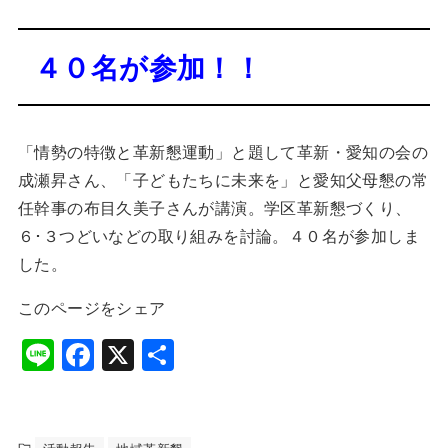
４０名が参加！！
「情勢の特徴と革新懇運動」と題して革新・愛知の会の
成瀬昇さん、「子どもたちに未来を」と愛知父母懇の常
任幹事の布目久美子さんが講演。学区革新懇づくり、
６･３つどいなどの取り組みを討論。４０名が参加しま
した。
このページをシェア
Li
F
X
共
n
a
有
e
c