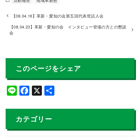
e
活動報告
地域革新懇
b
【08.04.16】革新・愛知の会第五回代表世話人会
o
【08.04.23】革新・愛知の会 インタビュー登場の方との懇談
o
会
k
このページをシェア
Li
F
X
共
n
a
有
e
c
e
カテゴリー
b