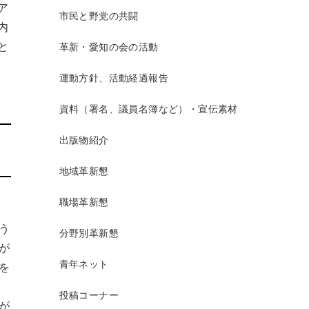
ア
市民と野党の共闘
内
と
革新・愛知の会の活動
運動方針、活動経過報告
資料（署名、議員名簿など）・宣伝素材
出版物紹介
地域革新懇
職場革新懇
う
分野別革新懇
が
青年ネット
を
投稿コーナー
が