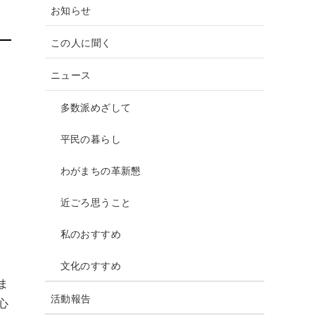
o
お知らせ
o
この人に聞く
k
ニュース
多数派めざして
平民の暮らし
わがまちの革新懇
近ごろ思うこと
私のおすすめ
文化のすすめ
ま
活動報告
心