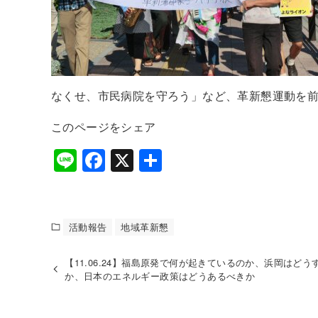
なくせ、市民病院を守ろう」など、革新懇運動を
このページをシェア
Li
F
X
共
n
a
有
e
c
e
活動報告
地域革新懇
b
【11.06.24】福島原発で何が起きているのか、浜岡はどう
o
か、日本のエネルギー政策はどうあるべきか
o