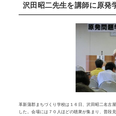
沢田昭二先生を講師に原発
革新蒲郡まちづくり学校は１６日、沢田昭二名古
した。会場には７０人ほどの聴衆が集まり、普段