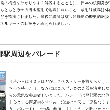
原発の構造を分かりやすく解説するとともに、日本の核開発が
はもともと原子力潜水艦用で地震に弱いこと、放射線被曝は体
などを指摘されました。最後に講師は核兵器廃絶の歴史的転換
エネルギーへの転換をと訴えられました。
郡駅周辺をパレード
４時からは４０人ほどが、タペストリーを首からかけ、
ちわを持ったり、なかにはコスプレ姿の楽器を演奏しな
らの元気な参加者もいました。パレードは蒲郡駅の北側
中心とする商店街をすすみ、沿道の市民に「原発なくそ
う。パレードにご一緒に参加しましょう」と呼びかけな