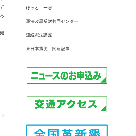
で
ほっと 一息
ろ
憲法改悪反対共同センター
発
連続憲法講座
東日本震災 関連記事