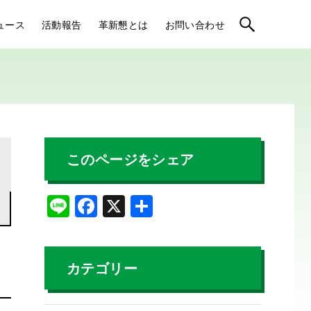
ュース
活動報告
革新懇とは
お問い合わせ
このページをシェア
Li
F
X
共
n
a
有
e
c
e
カテゴリー
b