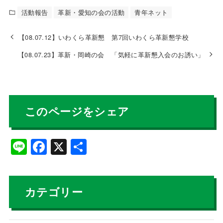
e
活動報告
革新・愛知の会の活動
青年ネット
b
【08.07.12】いわくら革新懇 第7回いわくら革新懇学校
o
【08.07.23】革新・岡崎の会 「気軽に革新懇入会のお誘い」
o
k
このページをシェア
Li
F
X
共
n
a
有
e
c
e
カテゴリー
b