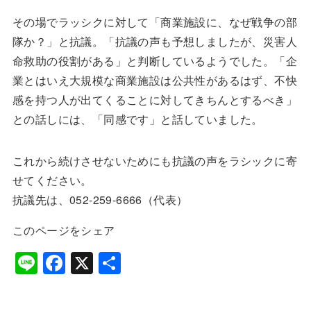
その場でラッシクに対して「商業施設に、なぜ戦争の部
隊か？」と抗議。「抗議の声も予想しましたが、災害人
命救助の役割がある」と判断しているようでした。「企
業とはいえ大規模な商業施設は公共性があるはず、不快
感を持つ人が出てくることに対してきちんとするべき」
との話しには、「同感です」と話していました。
これから続けさせないためにも抗議の声をラシックに寄
せてください。
抗議先は、052-259-6666（代表）
このページをシェア
Li
F
X
共
n
a
有
e
c