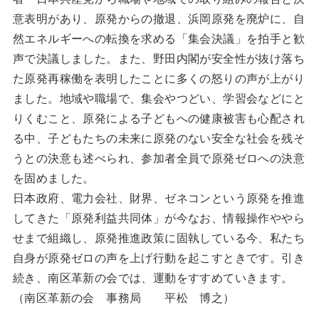
意表明があり、原発からの撤退、浜岡原発を廃炉に、自
然エネルギーへの転換を求める「集会決議」を拍手と歓
声で決議しました。また、野田内閣が安全性が抜け落ち
た原発再稼働を表明したことに多くの怒りの声が上がり
ました。地域や職場で、集会やつどい、学習会などにと
りくむこと、原発による子どもへの健康被害も心配され
る中、子どもたちの未来に原発のない安全な社会を残そ
うとの決意も述べられ、参加者全員で原発ゼロへの決意
を固めました。
日本政府、電力会社、財界、ゼネコンという原発を推進
してきた「原発利益共同体」が今なお、情報操作ややら
せまで組織し、原発推進政策に固執している今、私たち
自身が原発ゼロの声を上げ行動を起こすときです。引き
続き、南区革新の会では、運動をすすめていきます。
（南区革新の会 事務局 平松 博之）