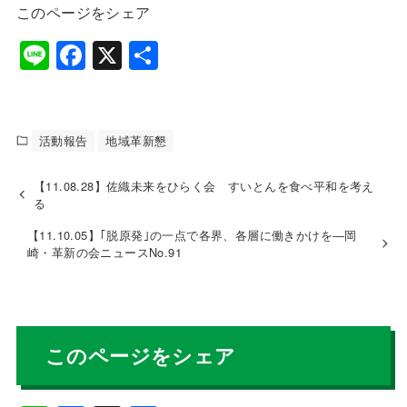
このページをシェア
Li
F
X
共
n
a
有
e
c
e
活動報告
地域革新懇
b
【11.08.28】佐織未来をひらく会 すいとんを食べ平和を考え
o
る
o
【11.10.05】｢脱原発｣の一点で各界、各層に働きかけを―岡
k
崎・革新の会ニュースNo.91
このページをシェア