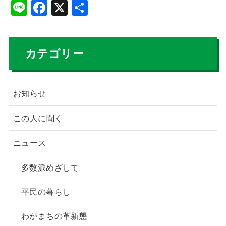
Li
F
X
共
n
a
有
e
c
e
カテゴリー
b
o
お知らせ
o
k
この人に聞く
ニュース
多数派めざして
平民の暮らし
わがまちの革新懇