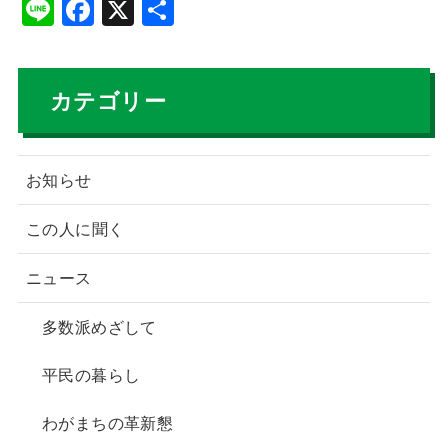
Li
F
X
共
n
a
有
e
c
e
カテゴリー
b
o
お知らせ
o
k
この人に聞く
ニュース
多数派めざして
平民の暮らし
わがまちの革新懇