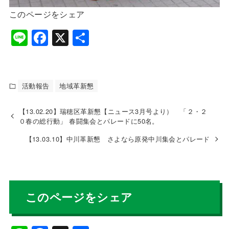
このページをシェア
Li
F
X
共
n
a
有
e
c
e
活動報告
地域革新懇
b
【13.02.20】瑞穂区革新懇【ニュース3月号より） 「２・２
o
０春の総行動」 春闘集会とパレードに50名。
o
【13.03.10】中川革新懇 さよなら原発中川集会とパレード
k
このページをシェア