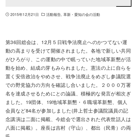
2015年12月21日
活動報告
革新・愛知の会の活動
第36回総会は、12月５日戦争法廃止へのかつてない運
動の高まりを受けて開催されました。各地で新しい共同
がひろがり、この運動の中で眠っていた地域革新懇が活
動を始め、結成の芽もみられました。憲法の上に自らを
置く安倍政治をやめさせ、戦争法廃止をめざし参議院選
での野党協力の方向を確認し合いました。２０００万署
名を達成させるためにとの論議、積極的な発言が相次ぎ
ました。19団体、19地域革新懇・６職場革新懇、個人
会員など84名が参加しました(井上哲士参議院議員の記
念講演は二面に掲載、今総会で選出された代表世話人は
八面に掲載）。座長は吉村（守山）、都出（民青）の両
氏。