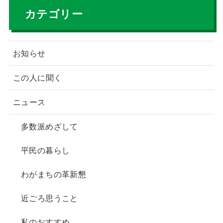
e
c
e
カテゴリー
b
o
お知らせ
o
k
この人に聞く
ニュース
多数派めざして
平民の暮らし
わがまちの革新懇
近ごろ思うこと
私のおすすめ