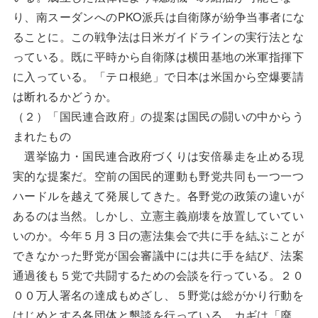
り、南スーダンへのPKO派兵は自衛隊が紛争当事者にな
ることに。この戦争法は日米ガイドラインの実行法とな
っている。既に平時から自衛隊は横田基地の米軍指揮下
に入っている。「テロ根絶」で日本は米国から空爆要請
は断れるかどうか。
（２）「国民連合政府」の提案は国民の闘いの中からう
まれたもの
選挙協力・国民連合政府づくりは安倍暴走を止める現
実的な提案だ。空前の国民的運動も野党共同も一つ一つ
ハードルを越えて発展してきた。各野党の政策の違いが
あるのは当然。しかし、立憲主義崩壊を放置していてい
いのか。今年５月３日の憲法集会で共に手を結ぶことが
できなかった野党が国会審議中には共に手を結び、法案
通過後も５党で共闘するための会談を行っている。２０
００万人署名の達成もめざし、５野党は総がかり行動を
はじめとする各団体と懇談を行っている。カギは「廃