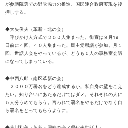
が参議院選での野党協力の推進、国民連合政府実現を後
押しする。
◆大矢俊夫（革新・北の会）
呼びかけ人方式で２５０人集まった。街宣は９月19
日前に４回、４０人集まった。民主党県議が参加。月１
回、世話人会をやっているが、どうも５人の事務室会議
になってしまっている。
◆中西八郎（南区革新の会）
２０００万署名をどう達成するか。私自身の壁をこえ
たい。知り合いにあたるだけではダメ。それぞれの人に
５人分うめてもらう。言われて署名をやるだけでなく自
ら署名をとってもらうように。
◆荒川和美（革新・岡崎の会／県代表世話人）