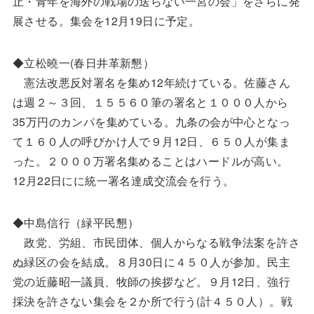
止・青年を海外の戦場の送らない一宮の会」をさらに発
展させる。集会を12月19日に予定。
◆立松曉一(春日井革新懇）
憲法改悪反対署名を集め12年続けている。佐藤さん
は週２～３回、１５５６０筆の署名と１０００人から
35万円のカンパを集めている。九条の会が中心となっ
て１６０人の呼びかけ人で９月12日、６５０人が集ま
った。２０００万署名集めることはハードルが高い。
12月22日にに統一署名達成交流会を行う。
◆中島信行（緑平民懇）
政党、労組、市民団体、個人からなる戦争法案を許さ
ぬ緑区の会を結成。８月30日に４５０人が参加。民主
党の近藤昭一議員、牧師の挨拶など。９月12日、強行
採決を許さない集会を２か所で行う(計４５０人）。戦