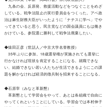
九条の会、反原発、救援活動などをつなぐことをめざ
している。戦争法阻止の実行委員会をつくった。アベ政
治は麻生財務大臣がいったように「ナチスに学べ」でや
ってきていると思う。民主党などの国会議員にもは働き
かけている。参院選に勝利して戦争法廃棄したい。
◆猿田正彦（世話人／中京大学名誉教授）
35年ぶりに参加。18歳選挙権が実施されても選挙に
行かなければ現状を肯定することになる。就職できな
い、結婚できない若い人たちが生活できるようにこの課
題を解かなければ経済的徴兵制を招来することになる。
◆石原宰（みなと革新懇）
革新懇として学習会をやって、あとは各組織で自由に
やってくれということにしている。学習会では本村伸子