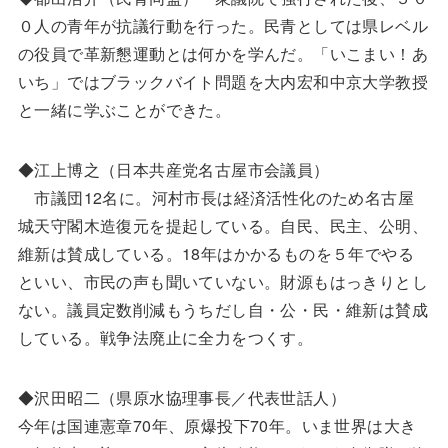
０人の青年が抗議行動を行った。民青としては県レベル
の役員で革新懇運動とは何かを学んだ。「いこまい！あ
いち」ではブラックバイト問題を大内宏和中京大学教授
と一緒に学ぶことができた。
◆江上博之（日本共産党名古屋市会議員）
市議団12名に。河村市長は経済活性化のため名古屋
城天守閣木造復元を提起している。自民、民主、公明、
維新は賛成している。18年はかかるものを５年でやる
といい、市民の声も聞いていない。財源もはっきりとし
ない。議員定数削減もうちだし自・公・民・維新は賛成
している。戦争法廃止に全力をつくす。
◆沢田昭二（県原水協理事長／代表世話人）
今年は国連憲章70年、原爆投下70年。いま世界は大き