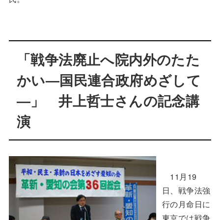
「戦争法廃止へ院内外のたた
かい―国民連合政府めざして
―」 井上哲士さんの記念講
演
11月19
日、戦争法強
行の月命日に
東京では戦争