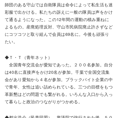
師団のある守山では自衛隊員は命令によって私生活も迷
彩服で出かける。私たちの訴えに一般の隊員は声をかけ
て通るようになった。この12年間の運動の積み重ねに
よるもの。産廃処理反対、守山市民病院廃止許さずなど
にコツコツと取り組んで会員は69名に。今後も頑張り
たい。
◆Ｔ・Ｔ（青年ネット）
全国青年交流会が愛知であった。２００名参加。自分
は40名に直接声をかけ20名が参加。千葉で全国交流集
会があり愛知から４名が参加。ブラックバイト企業の中
で青年、女性は追い詰められている。三つの目標をもつ
革新懇はどの問題でも繋がれる。いろんな入口から入っ
て暮らしと政治のつながりがつかめる。
◆都出浩介（民青同盟） 衆議院で強行された後、５０