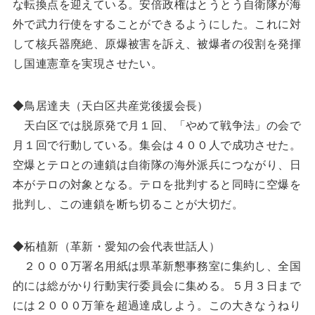
な転換点を迎えている。安倍政権はとうとう自衛隊が海
外で武力行使をすることができるようにした。これに対
して核兵器廃絶、原爆被害を訴え、被爆者の役割を発揮
し国連憲章を実現させたい。
◆鳥居達夫（天白区共産党後援会長）
天白区では脱原発で月１回、「やめて戦争法」の会で
月１回で行動している。集会は４００人で成功させた。
空爆とテロとの連鎖は自衛隊の海外派兵につながり、日
本がテロの対象となる。テロを批判すると同時に空爆を
批判し、この連鎖を断ち切ることが大切だ。
◆柘植新（革新・愛知の会代表世話人）
２０００万署名用紙は県革新懇事務室に集約し、全国
的には総がかり行動実行委員会に集める。５月３日まで
には２０００万筆を超過達成しよう。この大きなうねり