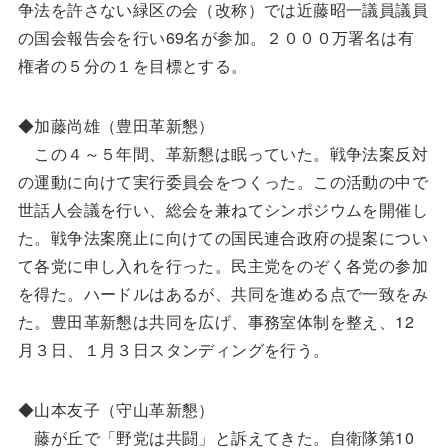
争法を許さない緑区の会（改称）では近藤昭一議員議員
の国会報告会を行い69名が参加。２０００万署名は有
権者の５分の１を目標とする。
◆加藤尚雄（豊田革新懇）
この４～５年間、革新懇は眠っていた。戦争法案反対
の運動に向けて実行委員会をつくった。この活動の中で
世話人会議を行い、総会を兼ねてシンポジウムを開催し
た。戦争法案廃止に向けての国民連合政府の提案につい
て各党に申し入れを行った。民主党をのぞく各党の参加
を得た。ハードルはあるが、共同を進める点で一致をみ
た。豊田革新懇は共同を広げ、事務室体制を整え、12
月３日、１月３日スタンディングを行う。
◆山本友子（守山革新懇）
藤が丘で「野党は共闘」と訴えてきた。自衛隊第10