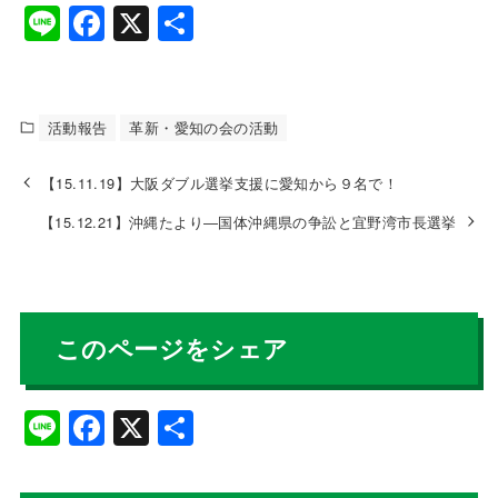
Li
F
X
共
n
a
有
e
c
e
活動報告
革新・愛知の会の活動
b
【15.11.19】大阪ダブル選挙支援に愛知から９名で！
o
【15.12.21】沖縄たより―国体沖縄県の争訟と宜野湾市長選挙
o
k
このページをシェア
Li
F
X
共
n
a
有