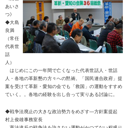
あいさ
つ》
◆大島
良満
（常任
代表世
話
人）
はじめにこの一年間で亡くなった代表世話人・世話
人・各地の革新懇の方々への黙祷。「国民連合政府」提
案を受けて革新・愛知の会でも「救国」の運動をすすめ
ていく。。各地の経験を出し合って実りある討論に。
◆戦争法廃止の大きな政治勢力をめざす―方針案提起
村上俊雄事務室長
憲法違反の戦争法を許さない運動がかつてない程盛り