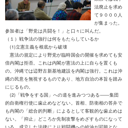
法廃止を求め
て９０００人
が集まった。
参加者は「野党は共闘を！」と口々に叫んだ。
（１）戦争法の強行は何をもたらしているか
(1)立憲主義を根底から破壊
憲法の規定により野党が臨時国会の開催を求めても安
倍内閣は拒否。これは内閣が憲法の上に自らを置くも
の。沖縄では辺野古新基地建設を内閣は強行。これは沖
縄の民意を無視するものであり、地方自治の本旨を踏み
にじるもの。
(2)「戦争をする国」への道を進みつつある――集団
的自衛権行使に歯止めなどない。首相、防衛相の答弁で
も内閣の「総合的判断」によるとして客観的な歯止めは
ない。「抑止」どころか先制攻撃をめざすものになって
いる。成立した法律により戦闘機への給油が可能とな