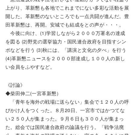
上がり、革新懇も各地でこれまでにない多彩な活動を展
開した。革新懇のないところでも一点共闘が進んだ。豊
田革新懇は、再開。安城でも結成をとの声が・・・。
今後に向け、(1)学習しながら２０００万署名の達成
を図る (2)野党の選挙協力・国民連合政府を目指すシン
ポなどを行う (3)秋には、「講演と文化の夕べ」を行う
(4)革新懇ニュースを２０００部達成し１００人の新し
い会員をふやすなど。
《討論》
◆柴田伸二(一宮革新懇）
「青年を海外の戦場に送らない」集会で１２０人の呼
びかけ人をつくった。８月20日、一宮市ではかつてな
い２５０人が集まった。９月６日も３００人が集まっ
た。総会では国民連合政府の論議を行う。「戦争法廃