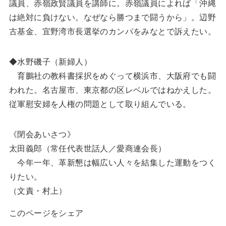
議員、赤嶺政賢議員を講師に。赤嶺議員によれば「沖縄
は絶対に負けない。なぜなら勝つまで闘うから」。辺野
古基金、宜野湾市長選挙のカンパをみなとで訴えたい。
◆水野磯子（新婦人）
育鵬社の教科書採択をめぐって横浜市、大阪府でも闘
われた。名古屋市、東京都の区レベルではねかえした。
従軍慰安婦を人権の問題として取り組んでいる。
《閉会あいさつ》
太田義郎（常任代表世話人／愛商連会長）
今年一年、革新懇は幅広い人々を結集した運動をつく
りたい。
（文責・村上）
このページをシェア