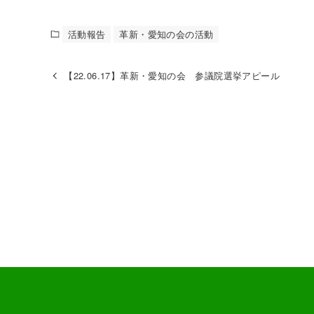
e
c
e
活動報告
革新・愛知の会の活動
b
o
【22.06.17】革新・愛知の会 参議院選挙アピール
o
k