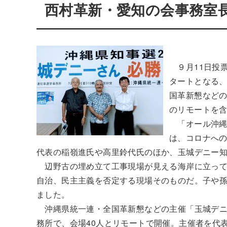
西村革新・愛知の会事務室
９月11日投
タートとなる、
国革新懇など
のリモートを
「オール沖縄
は、コロナへ
代表の稲嶺進氏や高里鈴代氏のほか、玉城デニー
辺野古の埋め立て工事現場が見える海岸に立って
自治、民主主義を否定する現場そのものだ。子や
ました。
沖縄県統一連・全国革新懇などの主催「玉城デニ
務所で、会場40人とリモートで開催。主催者を代