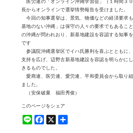
医労連の「オンライン沖縄学習会」（１時間３０
長からオンラインで選挙情勢報告を受けました。
今回の知事選挙は、景気、物価などの経済要求も
基地のない沖縄」は保守の人々の要求でもあるこ
の沖縄が問われおり、新基地建設を容認する知事
です
参議院沖縄選挙区でイハ氏勝利を喜ぶとともに、
支持を広げ、辺野古新基地建設を容認を明らかに
きるものでした。
愛商連、医労連、愛労連、平和委員会から取り組
ました。
（安保破棄 福田秀俊）
このページをシェア
Li
F
X
共
n
a
有