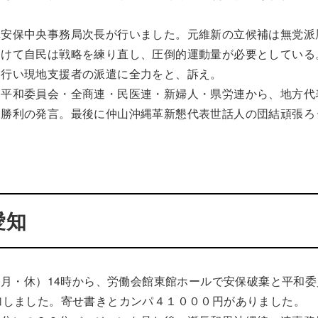
安保中央事務局次長が行いました。元維新の立候補は無党派
受けて自民は戦略を練り直し、圧倒的運動量が必要としている
を行い現地支援者の派遣に全力をと、訴え。
平和委員会・全商連・民医連・新婦人・県労連から、地方代
選勝利の発言。最後に仲山沖縄革新懇代表世話人の団結頑張ろ
愛知
（月・休）14時から、労働会館東館ホールで安保破棄と平和委
加しました。寄せ書きとカンパ４１０００円がありました。