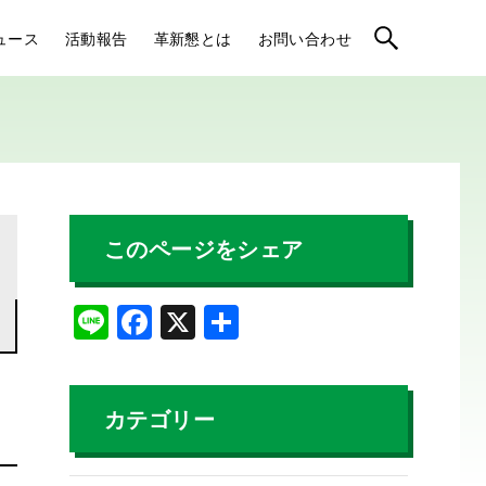
ュース
活動報告
革新懇とは
お問い合わせ
このページをシェア
Li
F
X
共
n
a
有
e
c
e
カテゴリー
b