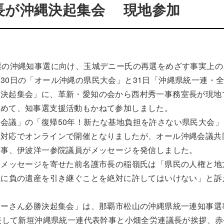
長が沖縄決起集会 現地参加
票の沖縄知事選に向け、玉城デニー氏の再選をめざす事実上の
30日の「オール沖縄の県民大会」と31日「沖縄県統一連・
の決起集会」に、革新・愛知の会から西村秀一事務室長が現地
含めて、知事選支援活動もかねて参加しました。
会議」の「復帰50年！新たな基地負担を許さない県民大会」
の対応でオンラインで開催となりましたが、オール沖縄会議共
知事、伊波洋一参院議員がメッセージを発信しました。
メッセージを寄せた前名護市長の稲嶺氏は「県民の人権と地
孫に負の遺産を引き継ぐことを絶対に許してはいけない」と訴
ーさん必勝決起集会」は、那覇市松山の沖縄県統一連知事選
表して新垣沖縄県統一連代表幹事と小畑全労連議長が挨拶、赤