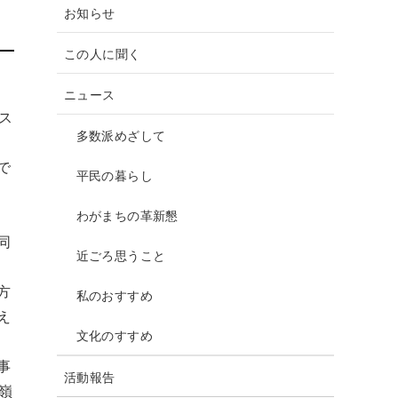
o
お知らせ
o
この人に聞く
k
ニュース
ス
多数派めざして
全
で
平民の暮らし
わがまちの革新懇
同
近ごろ思うこと
方
私のおすすめ
え
文化のすすめ
事
活動報告
嶺