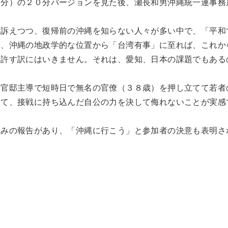
分）の２０分バージョンを見た後、瀬長和男沖縄統一連事務
訴えつつ、復帰前の沖縄を知らない人々が多い中で、「平和
と、沖縄の地政学的な位置から「台湾有事」に至れば、これか
を許す訳にはいきません。それは、愛知、日本の課題でもある
官邸主導で短時日で無名の官僚（３８歳）を押し立てて若者
して、接戦に持ち込んだ自公の力を決して侮れないことが実感
みの報告があり、「沖縄に行こう」と参加者の決意も表明さ