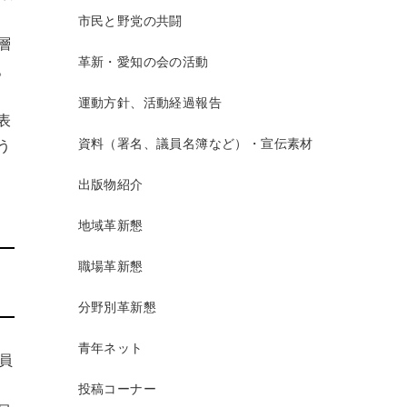
市民と野党の共闘
層
革新・愛知の会の活動
。
運動方針、活動経過報告
表
資料（署名、議員名簿など）・宣伝素材
う
出版物紹介
地域革新懇
職場革新懇
分野別革新懇
青年ネット
員
投稿コーナー