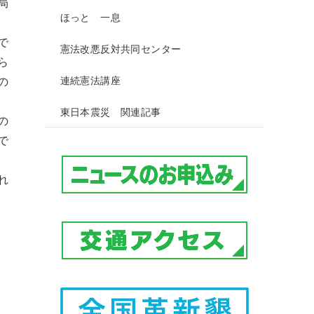
局
ほっと 一息
で
憲法改悪反対共同センター
ら
連続憲法講座
の
東日本震災 関連記事
の
で
れ